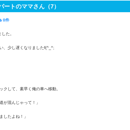
パートのママさん（7）
0件
ました。
少し遅くなりましたf(^_^;
ックして、素早く俺の車へ移動。
道が混んじゃって！」
ましたよね！」