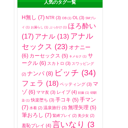
人気のタグ一覧
H無し
(7)
NTR
(3)
OL
(3)
OB
(1)
SMプレ
ほろ酔い
イ
(1)
お漏らし
(1)
ぶっかけ
(1)
アナル
(17)
アナル
(13)
セックス
(23)
オナニー
(6)
サ
カーセックス
(5)
キメセク
(1)
ークル
(6)
スカトロ
(3)
スワッピング
ビッチ
(34)
ナンパ
(8)
(2)
フェラ
(18)
マ
ペッティング
(3)
ゾ
(6)
レイプ
(4)
ママ友
(3)
妊娠
(1)
幼馴
手マン
手コキ
(5)
快楽堕ち
(3)
染
(1)
(7)
無理矢理
(5)
温泉旅行
(3)
水着
(2)
筆おろし
(7)
緊縛プレイ
(2)
美少女
(2)
言いなり
(3
羞恥プレイ
(4)