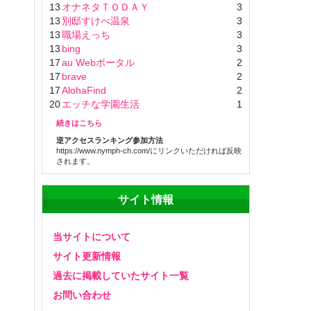
13
オナネタＴＯＤＡＹ
3
13
別邸すけべ温泉
3
13
職場えっち
3
13
bing
3
17
au Webポータル
2
17
brave
2
17
AlohaFind
2
20
エッチな学園生活
1
続きはこちら
逆アクセスランキング参加方法
https://www.nymph-ch.com/にリンクいただければ反映
されます。
サイト情報
当サイトについて
サイト更新情報
過去に掲載していたサイト一覧
お問い合わせ