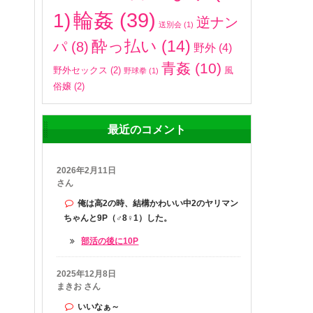
輪姦
(39)
1)
逆ナン
送別会
(1)
酔っ払い
(14)
パ
(8)
野外
(4)
青姦
(10)
野外セックス
(2)
風
野球拳
(1)
俗嬢
(2)
最近のコメント
2026年2月11日
さん
俺は高2の時、結構かわいい中2のヤリマン
ちゃんと9P（♂8♀1）した。
部活の後に10P
2025年12月8日
まきお さん
いいなぁ～