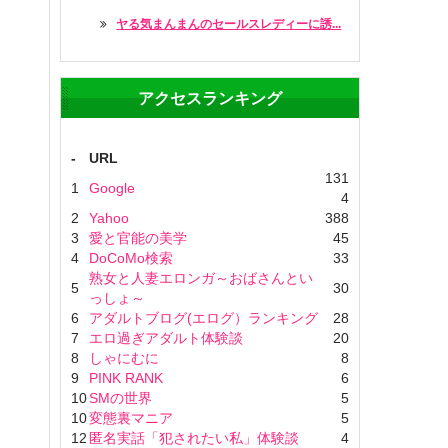
ヤる気まんまんのセールスレディーに誘...
アクセスランキング
-
URL
131
1
Google
4
2
Yahoo
388
3
愛と官能の美学
45
4
DoCoMo検索
33
熟女と人妻エロンガ～おばさんとい
5
30
っしょ～
6
アダルトブログ(エログ）ランキング
28
7
エロ過ぎアダルト体験談
20
8
しゃにむに
8
9
PINK RANK
6
10
SMの世界
5
10
変態裏マニア
5
12
匿名実話「犯されたい私」体験談
4