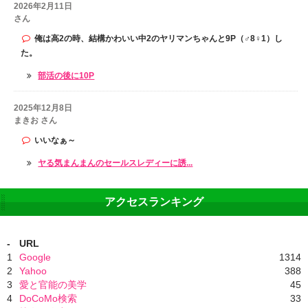
2026年2月11日
さん
俺は高2の時、結構かわいい中2のヤリマンちゃんと9P（♂8♀1）し
た。
部活の後に10P
2025年12月8日
まきお さん
いいなぁ～
ヤる気まんまんのセールスレディーに誘...
アクセスランキング
-
URL
1
Google
1314
2
Yahoo
388
3
愛と官能の美学
45
4
DoCoMo検索
33