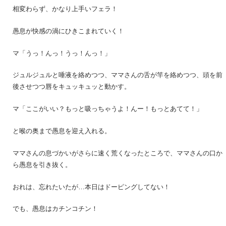
相変わらず、かなり上手いフェラ！
愚息が快感の渦にひきこまれていく！
マ「うっ！んっ！うっ！んっ！」
ジュルジュルと唾液を絡めつつ、ママさんの舌が竿を絡めつつ、頭を前
後させつつ唇をキュッキュッと動かす。
マ「ここがいい？もっと吸っちゃうよ！んー！もっとあてて！」
と喉の奥まで愚息を迎え入れる。
ママさんの息づかいがさらに速く荒くなったところで、ママさんの口か
ら愚息を引き抜く。
おれは、忘れたいたが…本日はドーピングしてない！
でも、愚息はカチンコチン！