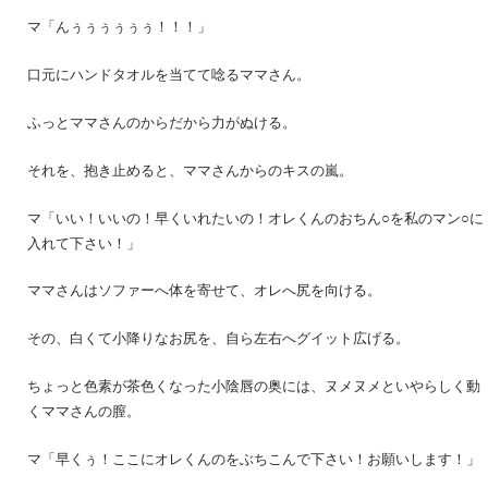
マ「んぅぅぅぅぅぅ！！！」
口元にハンドタオルを当てて唸るママさん。
ふっとママさんのからだから力がぬける。
それを、抱き止めると、ママさんからのキスの嵐。
マ「いい！いいの！早くいれたいの！オレくんのおちん○を私のマン○に
入れて下さい！」
ママさんはソファーへ体を寄せて、オレへ尻を向ける。
その、白くて小降りなお尻を、自ら左右へグイット広げる。
ちょっと色素が茶色くなった小陰唇の奥には、ヌメヌメといやらしく動
くママさんの膣。
マ「早くぅ！ここにオレくんのをぶちこんで下さい！お願いします！」