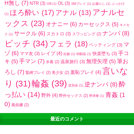
H無し
(7)
NTR
(3)
OL
(3)
OB
(1)
SMプレイ
(1)
お漏らし
(1)
ぶっかけ
アナルセ
ほろ酔い
(17)
アナル
(13)
(1)
ックス
(23)
オナニー
(6)
カーセックス
(5)
キメセ
ナンパ
(8)
サークル
(6)
スカトロ
(3)
スワッピング
(2)
ク
(1)
ビッチ
(34)
フェラ
(18)
マ
ペッティング
(3)
ゾ
(6)
手コ
レイプ
(4)
ママ友
(3)
快楽堕ち
(3)
妊娠
(1)
幼馴染
(1)
手マン
(7)
筆お
キ
(5)
無理矢理
(5)
温泉旅行
(3)
水着
(2)
言いな
ろし
(7)
羞恥プレイ
(4)
緊縛プレイ
(2)
美少女
(2)
輪姦
(39)
り
(31)
酔
逆ナンパ
(8)
送別会
(1)
っ払い
(14)
青姦
(1
野外
(4)
野外セックス
(2)
野球拳
(1)
0)
風俗嬢
(2)
最近のコメント