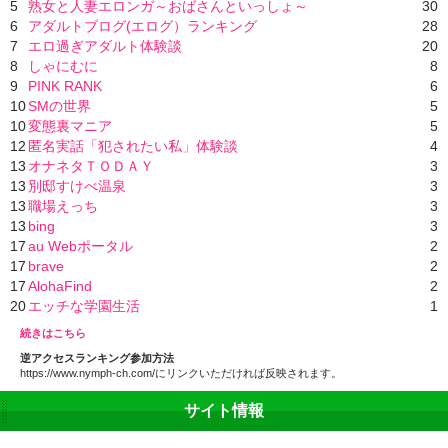
5
熟女と人妻エロンガ～おばさんといっしょ～
30
6
アダルトブログ(エログ）ランキング
28
7
エロ過ぎアダルト体験談
20
8
しゃにむに
8
9
PINK RANK
6
10
SMの世界
5
10
変態裏マニア
5
12
匿名実話「犯されたい私」体験談
4
13
オナネタＴＯＤＡＹ
3
13
別邸すけべ温泉
3
13
職場えっち
3
13
bing
3
17
au Webポータル
2
17
brave
2
17
AlohaFind
2
20
エッチな学園生活
1
続きはこちら
逆アクセスランキング参加方法
https://www.nymph-ch.com/にリンクいただければ反映されます。
サイト情報