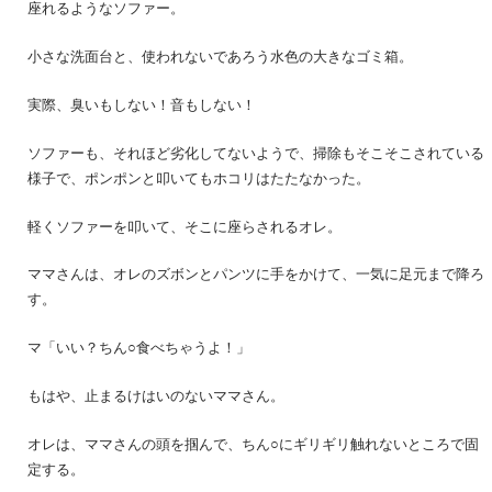
座れるようなソファー。
小さな洗面台と、使われないであろう水色の大きなゴミ箱。
実際、臭いもしない！音もしない！
ソファーも、それほど劣化してないようで、掃除もそこそこされている
様子で、ポンポンと叩いてもホコリはたたなかった。
軽くソファーを叩いて、そこに座らされるオレ。
ママさんは、オレのズボンとパンツに手をかけて、一気に足元まで降ろ
す。
マ「いい？ちん○食べちゃうよ！」
もはや、止まるけはいのないママさん。
オレは、ママさんの頭を掴んで、ちん○にギリギリ触れないところで固
定する。