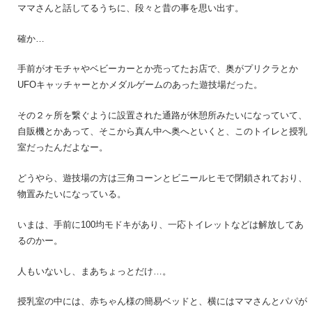
ママさんと話してるうちに、段々と昔の事を思い出す。
確か…
手前がオモチャやベビーカーとか売ってたお店で、奥がプリクラとか
UFOキャッチャーとかメダルゲームのあった遊技場だった。
その２ヶ所を繋ぐように設置された通路が休憩所みたいになっていて、
自販機とかあって、そこから真ん中へ奥へといくと、このトイレと授乳
室だったんだよなー。
どうやら、遊技場の方は三角コーンとビニールヒモで閉鎖されており、
物置みたいになっている。
いまは、手前に100均モドキがあり、一応トイレットなどは解放してあ
るのかー。
人もいないし、まあちょっとだけ…。
授乳室の中には、赤ちゃん様の簡易ベッドと、横にはママさんとパパが