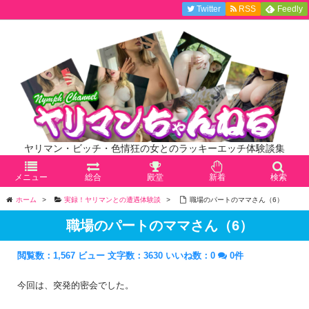
Twitter
RSS
Feedly
ヤリマン・ビッチ・色情狂の女とのラッキーエッチ体験談集
メニュー
総合
殿堂
新着
検索
ホーム
>
実録！ヤリマンとの遭遇体験談
>
職場のパートのママさん（6）
職場のパートのママさん（6）
閲覧数：1,567 ビュー
文字数：3630
いいね数：
0
0件
今回は、突発的密会でした。