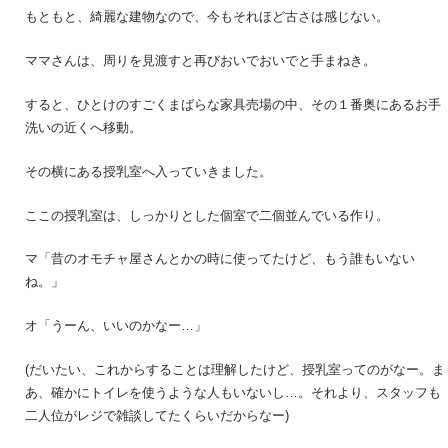
もともと、綺麗な建物なので、今もそれほど古さは感じない。
ママさんは、周りを見渡すと再びおいでおいでと手まねき。
すると、ひとけのすごくまばらな家具売場の中、その１番奥にあるお手
洗いの近くへ移動。
その横にある授乳室へ入っていきました。
ここの授乳室は、しっかりとした個室で二個並んでいる作り。
マ「昔のオモチャ屋さんとかの時に使ってたけど、もう誰もいない
ね。」
オ「うーん、いいのかなー…」
(だいたい、これからすることは理解したけど、授乳室ってのがなー。ま
あ、確かにトイレを使うような人もいないし…。それより、スタッフも
二人位がレジで雑談してたくらいだからなー)