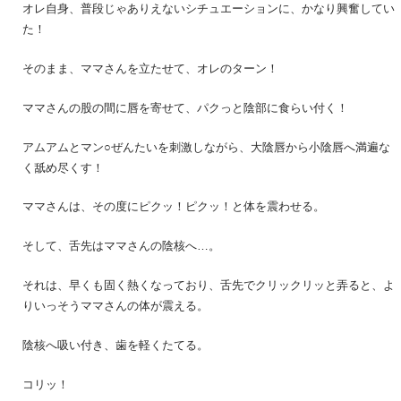
オレ自身、普段じゃありえないシチュエーションに、かなり興奮してい
た！
そのまま、ママさんを立たせて、オレのターン！
ママさんの股の間に唇を寄せて、パクっと陰部に食らい付く！
アムアムとマン○ぜんたいを刺激しながら、大陰唇から小陰唇へ満遍な
く舐め尽くす！
ママさんは、その度にピクッ！ピクッ！と体を震わせる。
そして、舌先はママさんの陰核へ…。
それは、早くも固く熱くなっており、舌先でクリックリッと弄ると、よ
りいっそうママさんの体が震える。
陰核へ吸い付き、歯を軽くたてる。
コリッ！