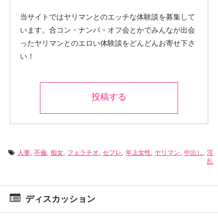
当サイトではヤリマンとのエッチな体験談を募集して
います。合コン・ナンパ・オフ会とかでみんなが出会
ったヤリマンとのエロい体験談をどんどんお寄せ下さ
い！
投稿する
人妻
,
不倫
,
痴女
,
フェラチオ
,
セフレ
,
年上女性
,
ヤリマン
,
中出し
,
淫
乱
ディスカッション