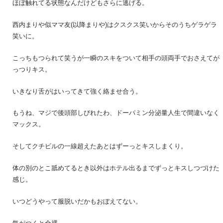
ほぼ触れてる状態なんだけどもさらに逃げる。
西内まりや似ママ友(以降まりや)はクスクス笑いからそのうちゲラゲラ
笑いに。
こっちもつられて笑うが一瞬のスキをついて相手の頭両手でおさえてが
っつりキス。
いきなり舌がはいってきて強く絡ませ合う。
もうね、マジで後頭部しびれたわ、ドーパミン分泌量人生で間違いなく
マックス。
そしてクチビルの一線超えたあとはずーっとキスしまくり。
体の別のとこ舐めてるとき以外はホテル出るまでずっとキスしつづけた
感じ。
いつどうやって服脱いだかもおぼえてない。