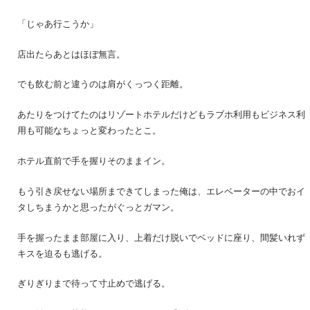
「じゃあ行こうか」
店出たらあとはほぼ無言。
でも飲む前と違うのは肩がくっつく距離。
あたりをつけてたのはリゾートホテルだけどもラブホ利用もビジネス利
用も可能なちょっと変わったとこ。
ホテル直前で手を握りそのままイン。
もう引き戻せない場所まできてしまった俺は、エレベーターの中でおイ
タしちまうかと思ったがぐっとガマン。
手を握ったまま部屋に入り、上着だけ脱いでベッドに座り、間髪いれず
キスを迫るも逃げる。
ぎりぎりまで待って寸止めで逃げる。