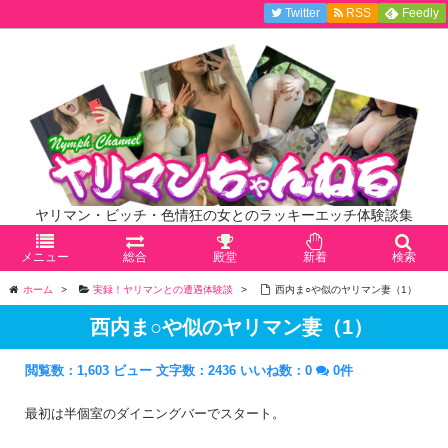
Twitter
RSS
Feedly
ヤリマン・ビッチ・色情狂の女とのラッキーエッチ体験談集
メニュー
総合
殿堂
新着
検索
ホーム
>
実録！ヤリマンとの遭遇体験談
>
西内ま○や似のヤリマン妻（1）
西内ま○や似のヤリマン妻（1）
閲覧数：1,603 ビュー
文字数：2436
いいね数：
0
0件
最初は半個室のダイニングバーでスタート。