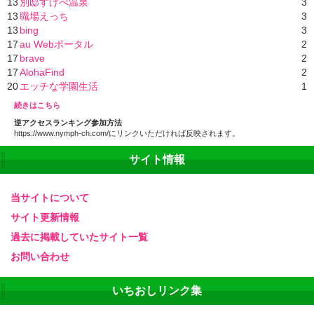
13
別邸すけべ温泉
3
13
職場えっち
3
13
bing
3
17
au Webポータル
2
17
brave
2
17
AlohaFind
2
20
エッチな学園生活
1
続きはこちら
逆アクセスランキング参加方法
https://www.nymph-ch.com/にリンクいただければ反映されます。
サイト情報
当サイトについて
サイト更新情報
過去に掲載していたサイト一覧
お問い合わせ
いちおしリンク集