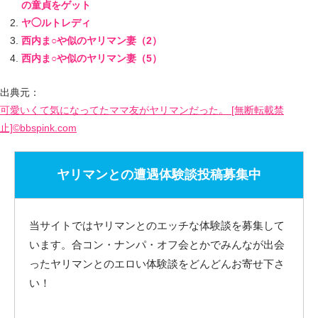
の童貞をゲット
ヤ◯ルトレディ
西内ま○や似のヤリマン妻（2）
西内ま○や似のヤリマン妻（5）
出典元：
可愛いくて気になってたママ友がヤリマンだった。 [無断転載禁
止]©bbspink.com
ヤリマンとの遭遇体験談投稿募集中
当サイトではヤリマンとのエッチな体験談を募集して
います。合コン・ナンパ・オフ会とかでみんなが出会
ったヤリマンとのエロい体験談をどんどんお寄せ下さ
い！