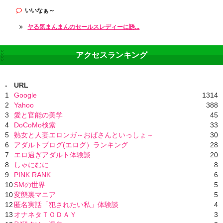
いいなぁ～
ヤる気まんまんのセールスレディーに誘...
アクセスランキング
-
URL
1
Google
1314
2
Yahoo
388
3
愛と官能の美学
45
4
DoCoMo検索
33
5
熟女と人妻エロンガ～おばさんといっしょ～
30
6
アダルトブログ(エログ）ランキング
28
7
エロ過ぎアダルト体験談
20
8
しゃにむに
8
9
PINK RANK
6
10
SMの世界
5
10
変態裏マニア
5
12
匿名実話「犯されたい私」体験談
4
13
オナネタＴＯＤＡＹ
3