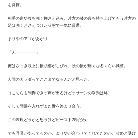
を発揮。
相手の肩や腹を強く押さえ込み、片方の膝の裏を持ち上げてもう片方の
足は強くおさえつけた状態で一気に貫通。
まりやのアゴがあがり、
「んーーーーー」
俺はさっき以上に後頭部がしびれ、腰の後が痛くなるぐらい興奮。
人間のカラダってここまでなるんだと思った。
（こちらも制御できず声が出るけどオサーンの挙動は略）
そして間髪を入れずまた舌を絡ませ合う。
この表現どうかと思うけどビースト2匹だわ。
でも呼吸があってるのか、まりやが合わせてくれてたのか、攻めと受け