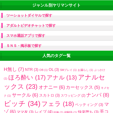
ジャンル別ヤリマンサイト
ツーショットダイヤルで探す
アダルトビデオチャットで探す
スマホ通話アプリで探す
ＳＮＳ・掲示板で探す
人気のタグ一覧
H無し
(7)
NTR
(3)
OL
(3)
OB
(1)
SMプレイ
(1)
お漏らし
(1)
ぶっかけ
アナルセ
ほろ酔い
(17)
アナル
(13)
(1)
ックス
(23)
オナニー
(6)
カーセックス
(5)
キメセ
ナンパ
(8)
サークル
(6)
スカトロ
(3)
スワッピング
(2)
ク
(1)
ビッチ
(34)
フェラ
(18)
マ
ペッティング
(3)
ゾ
(6)
手コ
レイプ
(4)
ママ友
(3)
快楽堕ち
(3)
妊娠
(1)
幼馴染
(1)