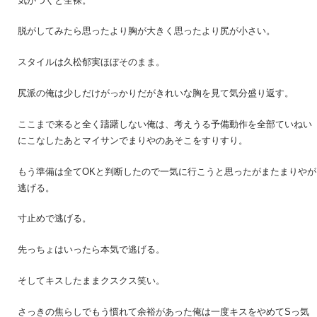
気がつくと全裸。
脱がしてみたら思ったより胸が大きく思ったより尻が小さい。
スタイルは久松郁実ほぼそのまま。
尻派の俺は少しだけがっかりだがきれいな胸を見て気分盛り返す。
ここまで来ると全く躊躇しない俺は、考えうる予備動作を全部ていねい
にこなしたあとマイサンでまりやのあそこをすりすり。
もう準備は全てOKと判断したので一気に行こうと思ったがまたまりやが
逃げる。
寸止めで逃げる。
先っちょはいったら本気で逃げる。
そしてキスしたままクスクス笑い。
さっきの焦らしでもう慣れて余裕があった俺は一度キスをやめてSっ気