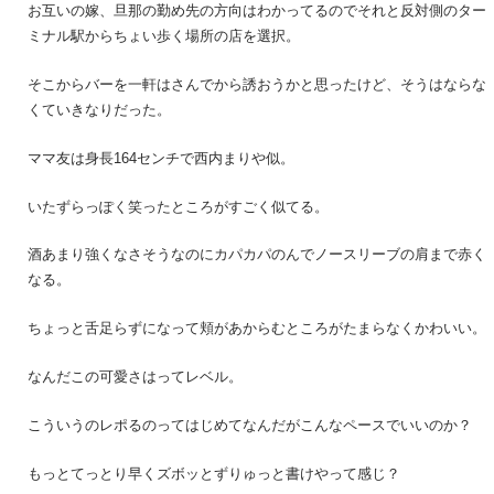
お互いの嫁、旦那の勤め先の方向はわかってるのでそれと反対側のター
ミナル駅からちょい歩く場所の店を選択。
そこからバーを一軒はさんでから誘おうかと思ったけど、そうはならな
くていきなりだった。
ママ友は身長164センチで西内まりや似。
いたずらっぽく笑ったところがすごく似てる。
酒あまり強くなさそうなのにカパカパのんでノースリーブの肩まで赤く
なる。
ちょっと舌足らずになって頬があからむところがたまらなくかわいい。
なんだこの可愛さはってレベル。
こういうのレポるのってはじめてなんだがこんなペースでいいのか？
もっとてっとり早くズボッとずりゅっと書けやって感じ？