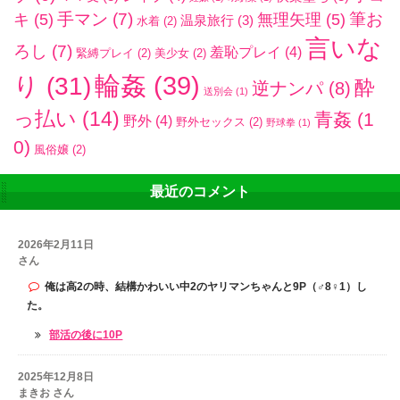
手マン
(7)
筆お
キ
(5)
無理矢理
(5)
温泉旅行
(3)
水着
(2)
言いな
ろし
(7)
羞恥プレイ
(4)
緊縛プレイ
(2)
美少女
(2)
輪姦
(39)
り
(31)
酔
逆ナンパ
(8)
送別会
(1)
っ払い
(14)
青姦
(1
野外
(4)
野外セックス
(2)
野球拳
(1)
0)
風俗嬢
(2)
最近のコメント
2026年2月11日
さん
俺は高2の時、結構かわいい中2のヤリマンちゃんと9P（♂8♀1）し
た。
部活の後に10P
2025年12月8日
まきお さん