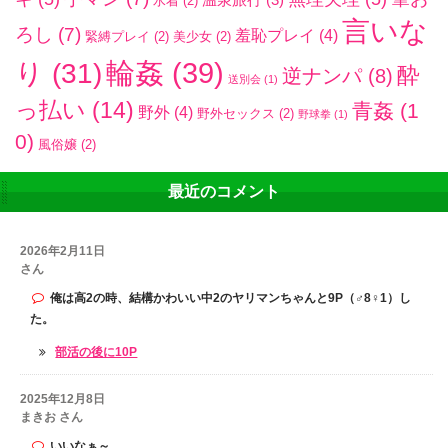
水着
(2)
言いな
ろし
(7)
羞恥プレイ
(4)
緊縛プレイ
(2)
美少女
(2)
輪姦
(39)
り
(31)
酔
逆ナンパ
(8)
送別会
(1)
っ払い
(14)
青姦
(1
野外
(4)
野外セックス
(2)
野球拳
(1)
0)
風俗嬢
(2)
最近のコメント
2026年2月11日
さん
俺は高2の時、結構かわいい中2のヤリマンちゃんと9P（♂8♀1）し
た。
部活の後に10P
2025年12月8日
まきお さん
いいなぁ～