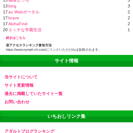
13
bing
3
17
au Webポータル
2
17
brave
2
17
AlohaFind
2
20
エッチな学園生活
1
続きはこちら
逆アクセスランキング参加方法
https://www.nymph-ch.com/にリンクいただければ反映されます。
サイト情報
当サイトについて
サイト更新情報
過去に掲載していたサイト一覧
お問い合わせ
いちおしリンク集
アダルトブログランキング