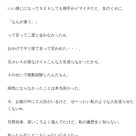
いい感じになってＳＥＸしても相手がイマイチだと、女のくせに、
「なんか違う。」
って言って二度と会わなかったw。
おかげでヤリ捨て女って言われた・・・。
元カレＡが居なけりゃこんな人生送らなかったかも。
Ａのせいで複数経験したんだもん。
病気にならなかったことは本当良かった。
今、お腹の中に２人目がいるけど、ぜーったい私のような人生送らせた
くないw。
旦那自体、若いころよく遊んでたけど、私の遍歴全く知らない。
知ったら引くどころじゃないだろうな～