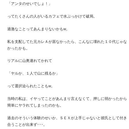
「アンタのせいでしょ！」
ってたくさんの人がいるカフェで水ぶっかけて破局。
過激なことってあんまりないかもw。
私を支配してた元カレＡが居なかったら、こんなに壊れた１０代じゃな
かったかも。
リアルに山奥連れてかれて
「ヤルか、１人で山に残るか」
って選択迫られたこともw。
当時の私は、イヤってことがあんまり言えなくて、押しに弱かったから
簡単にヤラれてしまったのかも。
過去のそういう体験のせいか、ＳＥＸが上手じゃないと彼氏として付き
合うことが出来ず･･･。