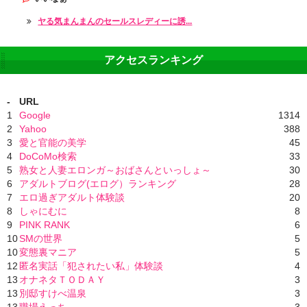
ヤる気まんまんのセールスレディーに誘...
アクセスランキング
-
URL
1
Google
1314
2
Yahoo
388
3
愛と官能の美学
45
4
DoCoMo検索
33
5
熟女と人妻エロンガ～おばさんといっしょ～
30
6
アダルトブログ(エログ）ランキング
28
7
エロ過ぎアダルト体験談
20
8
しゃにむに
8
9
PINK RANK
6
10
SMの世界
5
10
変態裏マニア
5
12
匿名実話「犯されたい私」体験談
4
13
オナネタＴＯＤＡＹ
3
13
別邸すけべ温泉
3
13
職場えっち
3