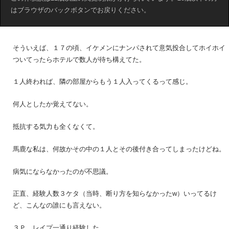
はブラウザのバックボタンでお戻りください。
そういえば、１７の頃、イケメンにナンパされて意気投合してホイホイ
ついてったらホテルで数人が待ち構えてた。
１人終われば、隣の部屋からもう１人入ってくるって感じ。
何人としたか覚えてない。
抵抗する気力も全くなくて。
馬鹿な私は、何故かその中の１人とその後付き合ってしまったけどね。
病気にならなかったのが不思議。
正直、経験人数３ケタ（当時、断り方を知らなかったw）いってるけ
ど、こんなの誰にも言えない。
３Ｐ、レイプ一通り経験した。