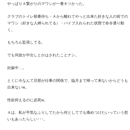
やっぱりＡ繋がりのマワシが一番キツかった。
クラブのトイレ順番待ち・Ａから離れてやっと出来た好きな人の前での
マワシ（好きな人縛られてる）・バイブ入れられた状態で命令通り動
く。
もちろん監視してる。
でも何故か中出しとかはされたことナシ。
妊娠中…。
とくに今なんて旦那が仕事の関係で、臨月まで帰って来ないからどうも
出来ないw。
性欲抑えるのに必死w。
Ａは、私が平気なふりしてたから何としてでも痛めつけたいっていう想
いもあったらしい･･･。