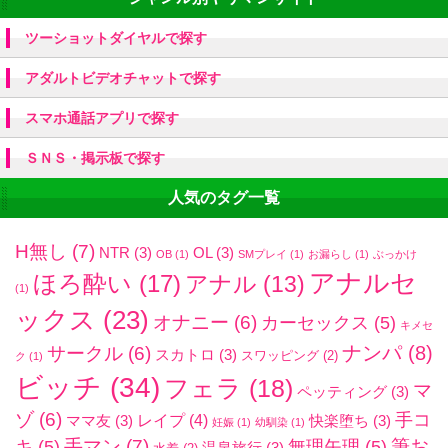
ツーショットダイヤルで探す
アダルトビデオチャットで探す
スマホ通話アプリで探す
ＳＮＳ・掲示板で探す
人気のタグ一覧
H無し
(7)
NTR
(3)
OL
(3)
OB
(1)
SMプレイ
(1)
お漏らし
(1)
ぶっかけ
アナルセ
ほろ酔い
(17)
アナル
(13)
(1)
ックス
(23)
オナニー
(6)
カーセックス
(5)
キメセ
ナンパ
(8)
サークル
(6)
スカトロ
(3)
スワッピング
(2)
ク
(1)
ビッチ
(34)
フェラ
(18)
マ
ペッティング
(3)
ゾ
(6)
手コ
レイプ
(4)
ママ友
(3)
快楽堕ち
(3)
妊娠
(1)
幼馴染
(1)
手マン
(7)
筆お
キ
(5)
無理矢理
(5)
温泉旅行
(3)