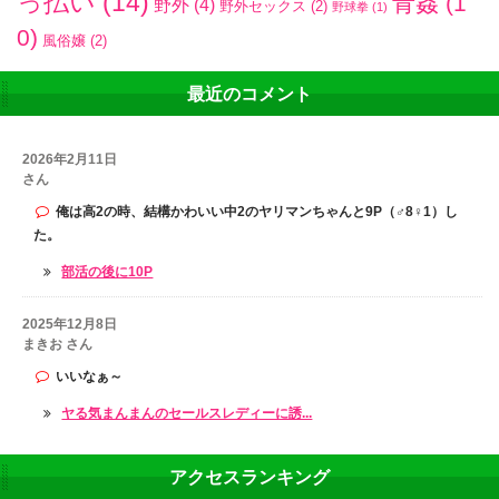
っ払い
(14)
青姦
(1
野外
(4)
野外セックス
(2)
野球拳
(1)
0)
風俗嬢
(2)
最近のコメント
2026年2月11日
さん
俺は高2の時、結構かわいい中2のヤリマンちゃんと9P（♂8♀1）し
た。
部活の後に10P
2025年12月8日
まきお さん
いいなぁ～
ヤる気まんまんのセールスレディーに誘...
アクセスランキング