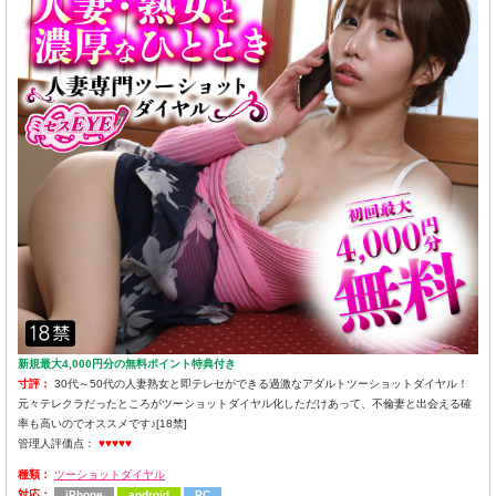
新規最大4,000円分の無料ポイント特典付き
寸評：
30代～50代の人妻熟女と即テレセができる過激なアダルトツーショットダイヤル！
元々テレクラだったところがツーショットダイヤル化しただけあって、不倫妻と出会える確
率も高いのでオススメです♪[18禁]
管理人評価点：
♥♥♥♥♥
種類：
ツーショットダイヤル
対応：
iPhone
android
PC