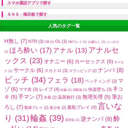
スマホ通話アプリで探す
ＳＮＳ・掲示板で探す
人気のタグ一覧
H無し
(7)
NTR
(3)
OL
(3)
OB
(1)
SMプレイ
(1)
お漏らし
(1)
ぶっかけ
アナルセ
ほろ酔い
(17)
アナル
(13)
(1)
ックス
(23)
オナニー
(6)
カーセックス
(5)
キメセ
ナンパ
(8)
サークル
(6)
スカトロ
(3)
スワッピング
(2)
ク
(1)
ビッチ
(34)
フェラ
(18)
マ
ペッティング
(3)
ゾ
(6)
手コ
レイプ
(4)
ママ友
(3)
快楽堕ち
(3)
妊娠
(1)
幼馴染
(1)
手マン
(7)
筆お
キ
(5)
無理矢理
(5)
温泉旅行
(3)
水着
(2)
言いな
ろし
(7)
羞恥プレイ
(4)
緊縛プレイ
(2)
美少女
(2)
輪姦
(39)
り
(31)
酔
逆ナンパ
(8)
送別会
(1)