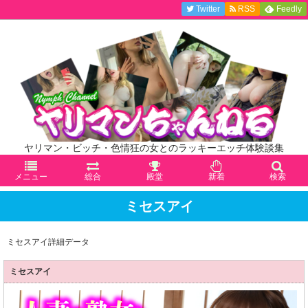
Twitter
RSS
Feedly
ヤリマン・ビッチ・色情狂の女とのラッキーエッチ体験談集
メニュー
総合
殿堂
新着
検索
ミセスアイ
ミセスアイ詳細データ
ミセスアイ