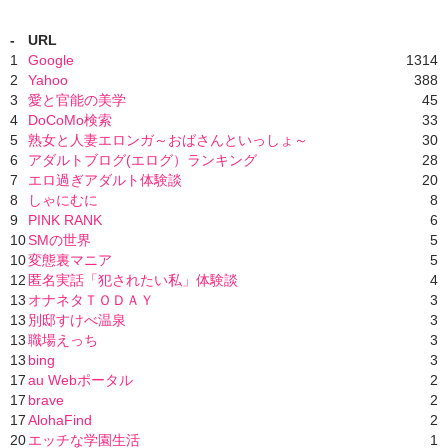
-
URL
1
Google
1314
2
Yahoo
388
3
愛と官能の美学
45
4
DoCoMo検索
33
5
熟女と人妻エロンガ～おばさんといっしょ～
30
6
アダルトブログ(エログ）ランキング
28
7
エロ過ぎアダルト体験談
20
8
しゃにむに
8
9
PINK RANK
6
10
SMの世界
5
10
変態裏マニア
5
12
匿名実話「犯されたい私」体験談
4
13
オナネタＴＯＤＡＹ
3
13
別邸すけべ温泉
3
13
職場えっち
3
13
bing
3
17
au Webポータル
2
17
brave
2
17
AlohaFind
2
20
エッチな学園生活
1