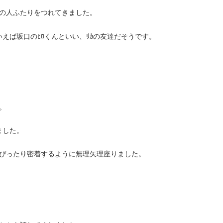
男の人ふたりをつれてきました。
いえば坂口のﾋﾛくんといい、ﾘｶの友達だそうです。
。
ました。
ぴったり密着するように無理矢理座りました。