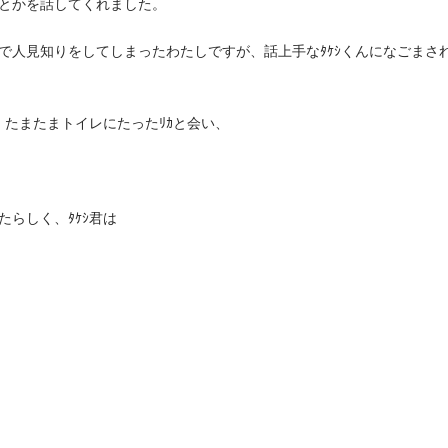
、とかを話してくれました。
で人見知りをしてしまったわたしですが、話上手なﾀｹｼくんになごまさ
、たまたまトイレにたったﾘｶと会い、
たらしく、ﾀｹｼ君は