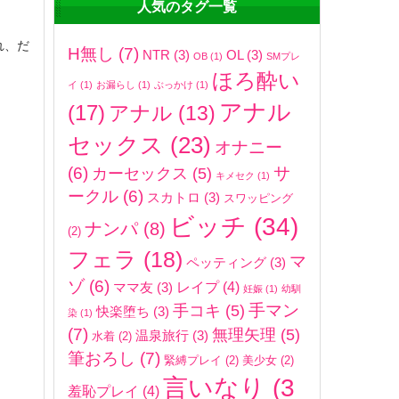
人気のタグ一覧
れ、だ
H無し
(7)
NTR
(3)
OL
(3)
OB
(1)
SMプレ
ほろ酔い
イ
(1)
お漏らし
(1)
ぶっかけ
(1)
アナル
(17)
アナル
(13)
セックス
(23)
オナニー
(6)
サ
カーセックス
(5)
キメセク
(1)
ークル
(6)
スカトロ
(3)
スワッピング
ビッチ
(34)
ナンパ
(8)
(2)
フェラ
(18)
マ
ペッティング
(3)
ゾ
(6)
レイプ
(4)
ママ友
(3)
妊娠
(1)
幼馴
手マン
手コキ
(5)
快楽堕ち
(3)
染
(1)
(7)
無理矢理
(5)
温泉旅行
(3)
水着
(2)
筆おろし
(7)
緊縛プレイ
(2)
美少女
(2)
言いなり
(3
羞恥プレイ
(4)