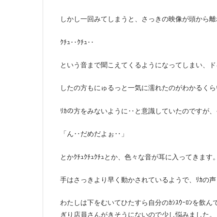
しかし一回みてしまうと、さっきの映像が頭から離
ｸﾁｭ‥ｸﾁｭ‥
という音まで聞こえてくるようになってしまい、ド
したの方もにゅるっと一気に濡れたのがわかるくら
ﾘｶの方をみないように‥と意識していたのですが、
「ん‥だめだよぉ‥」
とかｸﾁｭｸﾁｭｸﾁｭとか、色々な音が耳に入ってきます
手はさっきより早く動かされているようで、ﾘｶの
わたしは下をむいてひたすら自分のｶｼｽｳｰﾛﾝを
ぎり店員さんがきそうにないので少し悩みました。