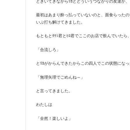
ときいてきながらﾘｶとどういうつながりの友達か
最初はあまり酔っ払っていないのと、面食らったの
いぶ打ち解けてきました。
もともとﾀｹｼ君とﾋﾛ君でここのお店で飲んでいたら
「合流しろ」
とﾘｶがからんできたからこの四人でこの状態になっ
「無理矢理でごめんね～」
と言ってきました。
わたしは
「全然！楽しいよ」