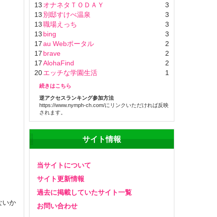
13
オナネタＴＯＤＡＹ
3
13
別邸すけべ温泉
3
13
職場えっち
3
13
bing
3
17
au Webポータル
2
17
brave
2
17
AlohaFind
2
20
エッチな学園生活
1
続きはこちら
逆アクセスランキング参加方法
https://www.nymph-ch.com/にリンクいただければ反映
されます。
サイト情報
当サイトについて
サイト更新情報
過去に掲載していたサイト一覧
ないか
お問い合わせ