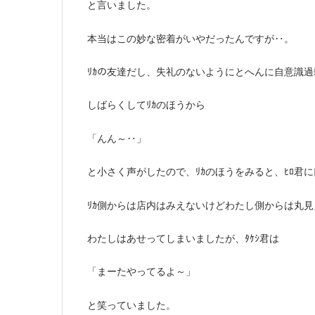
と言いました。
本当はこの妙な密着がいやだったんですが‥。
ﾘｶの友達だし、失礼のないようにとへんに自意識
しばらくしてﾘｶのほうから
「んん～‥」
と小さく声がしたので、ﾘｶのほうをみると、ﾋﾛ君
ﾘｶ側からは店内はみえないけどわたし側からは丸見
わたしはあせってしまいましたが、ﾀｹｼ君は
「まーたやってるよ～」
と笑っていました。