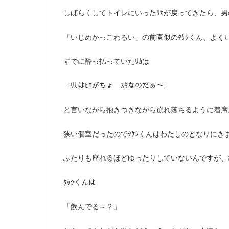
しばらくしてトイレにいったﾘｶが戻ってきたら、
「いじめかっこわるい」の前園似のﾀｹｼくん、よく
すでに酔っ払っていたﾘｶは
「ﾘｶはﾋﾛがちょーｽｷなのだぁ～」
と言いながら抱きつきながら崩れ落ちるように着席
狭い個室だったのでﾀｹｼくんはわたしのとなりにき
ふたりも座れるほどゆったりしていないんですが、
ﾀｹｼくんは
「飲んでる～？」