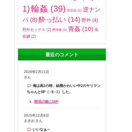
輪姦
(39)
1)
逆ナン
送別会
(1)
酔っ払い
(14)
パ
(8)
野外
(4)
青姦
(10)
野外セックス
(2)
風
野球拳
(1)
俗嬢
(2)
最近のコメント
2026年2月11日
さん
俺は高2の時、結構かわいい中2のヤリマン
ちゃんと9P（♂8♀1）した。
部活の後に10P
2025年12月8日
まきお さん
いいなぁ～