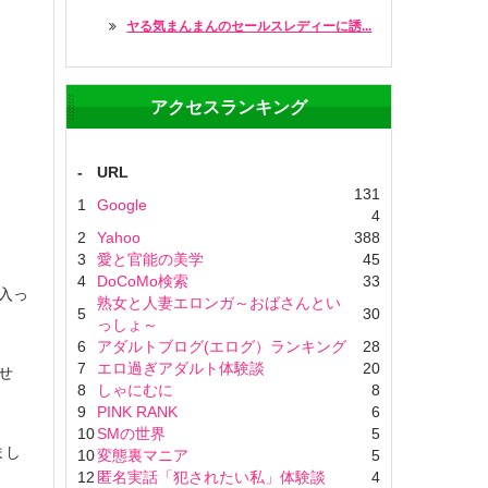
ヤる気まんまんのセールスレディーに誘...
アクセスランキング
-
URL
131
1
Google
4
2
Yahoo
388
3
愛と官能の美学
45
4
DoCoMo検索
33
入っ
熟女と人妻エロンガ～おばさんとい
5
30
っしょ～
6
アダルトブログ(エログ）ランキング
28
7
エロ過ぎアダルト体験談
20
せ
8
しゃにむに
8
9
PINK RANK
6
10
SMの世界
5
まし
10
変態裏マニア
5
12
匿名実話「犯されたい私」体験談
4